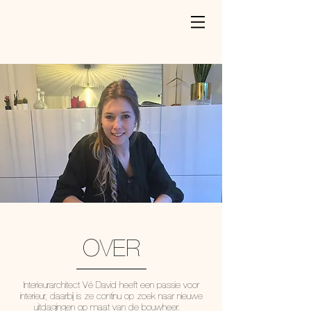
OVER
Interieurarchitect Vé David heeft een passie voor
interieur, daarbij is ze continu op zoek naar nieuwe
uitdagingen op maat van de bouwheer.